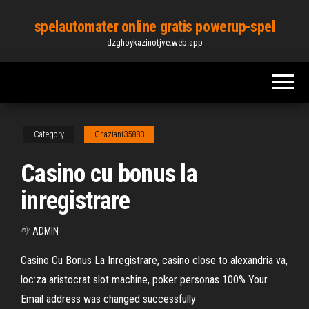
Skip
spelautomater online gratis powerup-spel
to
dzghoykazinotjve.web.app
the
content
Category
Ghaziani35883
Casino cu bonus la
inregistrare
By
ADMIN
Casino Cu Bonus La Inregistrare, casino close to alexandria va,
loc:za aristocrat slot machine, poker personas 100% Your
Email address was changed successfully