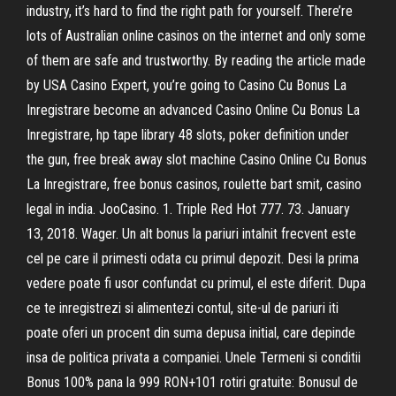
industry, it’s hard to find the right path for yourself. There’re
lots of Australian online casinos on the internet and only some
of them are safe and trustworthy. By reading the article made
by USA Casino Expert, you’re going to Casino Cu Bonus La
Inregistrare become an advanced Casino Online Cu Bonus La
Inregistrare, hp tape library 48 slots, poker definition under
the gun, free break away slot machine Casino Online Cu Bonus
La Inregistrare, free bonus casinos, roulette bart smit, casino
legal in india. JooCasino. 1. Triple Red Hot 777. 73. January
13, 2018. Wager. Un alt bonus la pariuri intalnit frecvent este
cel pe care il primesti odata cu primul depozit. Desi la prima
vedere poate fi usor confundat cu primul, el este diferit. Dupa
ce te inregistrezi si alimentezi contul, site-ul de pariuri iti
poate oferi un procent din suma depusa initial, care depinde
insa de politica privata a companiei. Unele Termeni si conditii
Bonus 100% pana la 999 RON+101 rotiri gratuite: Bonusul de