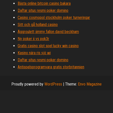
Bästa online bitcoin casino bakara
Daftar situs resmi poker domino
Casino cosmopol stockholm poker turneringar
Sitt och gå holland casino
Äggroulett jimmy fallon david beckham
Ny poker ii vs pok3r
Gratis casino slot spel lucky win casino
Kasino nära ris sjö wi
Daftar situs resmi poker domino
Antispelsprogramvara gratis storbritannien
Proudly powered by
WordPress
|
Theme:
Envo Magazine