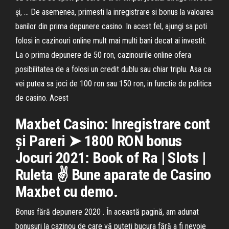
și, … De asemenea, primesti la inregistrare si bonus la valoarea
banilor din prima depunere casino. In acest fel, ajungi sa poti
folosi in cazinouri online mult mai multi bani decat ai investit.
La o prima depunere de 50 ron, cazinourile online ofera
posibilitatea de a folosi un credit dublu sau chiar triplu. Asa ca
vei putea sa joci de 100 ron sau 150 ron, in functie de politica
de casino. Acest
Maxbet Casino: Inregistrare cont
și Pareri ➤ 1800 RON bonus
Jocuri 2021: Book of Ra | Slots |
Ruleta ✌ Bune aparate de Casino
Maxbet cu demo.
Bonus fără depunere 2020 . În această pagină, am adunat
bonusuri la cazinou de care vă puteți bucura fără a fi nevoie