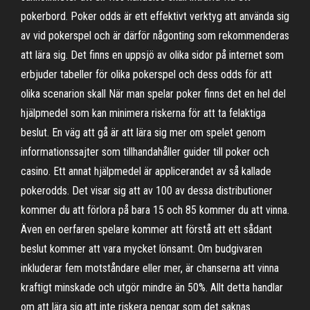
pokerbord. Poker odds är ett effektivt verktyg att använda sig
av vid pokerspel och är därför någonting som rekommenderas
att lära sig. Det finns en uppsjö av olika sidor på internet som
erbjuder tabeller för olika pokerspel och dess odds för att
olika scenarion skall När man spelar poker finns det en hel del
hjälpmedel som kan minimera riskerna för att ta felaktiga
beslut. En väg att gå är att lära sig mer om spelet genom
informationssajter som tillhandahåller guider till poker och
casino. Ett annat hjälpmedel är applicerandet av så kallade
pokerodds. Det visar sig att av 100 av dessa distributioner
kommer du att förlora på bara 15 och 85 kommer du att vinna.
Även en oerfaren spelare kommer att förstå att ett sådant
beslut kommer att vara mycket lönsamt. Om budgivaren
inkluderar fem motståndare eller mer, är chanserna att vinna
kraftigt minskade och utgör mindre än 50%. Allt detta handlar
om att lära sig att inte riskera pengar som det saknas