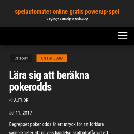
Skip
spelautomater online gratis powerup-spel
to
dzghoykazinotjve.web.app
the
content
Category
Ghaziani35883
Lära sig att beräkna
pokerodds
By
AUTHOR
Jul 11, 2017
Begreppet poker odds är ett utryck för att förklara
sannolikheter att en viss händelse skall inträffa vid ett