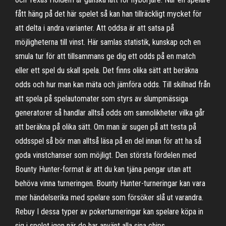
fått häng på det här spelet så kan han tillräckligt mycket för
att delta i andra varianter. Att oddsa är att satsa på
möjligheterna till vinst. Här samlas statistik, kunskap och en
smula tur för att tillsammans ge dig ett odds på en match
eller ett spel du skall spela. Det finns olika sätt att beräkna
odds och hur man kan mäta och jämföra odds. Till skillnad från
att spela på spelautomater som styrs av slumpmässiga
generatorer så handlar alltså odds om sannolikheter vilka går
att beräkna på olika sätt. Om man är sugen på att testa på
oddsspel så bör man alltså läsa på en del innan för att ha så
goda vinstchanser som möjligt. Den största fördelen med
Bounty Hunter-format är att du kan tjäna pengar utan att
behöva vinna turneringen. Bounty Hunter-turneringar kan vara
mer händelserika med spelare som försöker slå ut varandra.
Rebuy I dessa typer av pokerturneringar kan spelare köpa in
sig i spelet igen när de har använt alla sina chips.