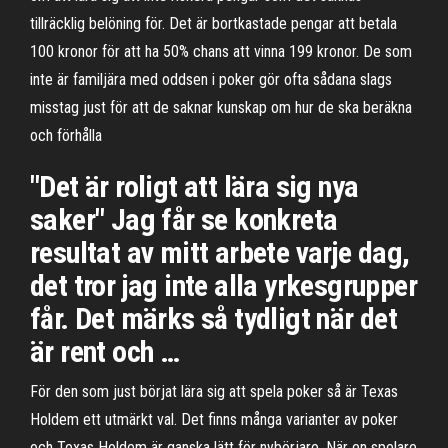
tillräcklig belöning för. Det är bortkastade pengar att betala
100 kronor för att ha 50% chans att vinna 199 kronor. De som
inte är familjära med oddsen i poker gör ofta sådana slags
misstag just för att de saknar kunskap om hur de ska beräkna
och förhålla
"Det är roligt att lära sig nya
saker" Jag får se konkreta
resultat av mitt arbete varje dag,
det tror jag inte alla yrkesgrupper
får. Det märks så tydligt när det
är rent och …
För den som just börjat lära sig att spela poker så är Texas
Holdem ett utmärkt val. Det finns många varianter av poker
och Texas Holdem är ganska lätt för nybörjare. När en spelare