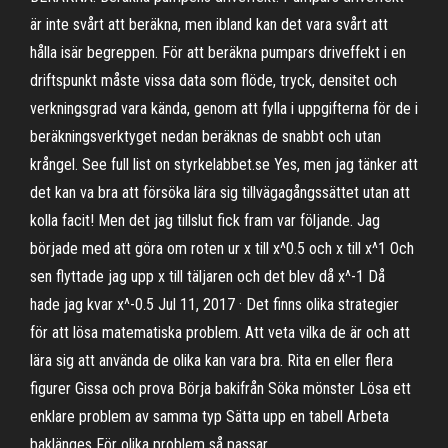
är inte svårt att beräkna, men ibland kan det vara svårt att
hålla isär begreppen. För att beräkna pumpars driveffekt i en
driftspunkt måste vissa data som flöde, tryck, densitet och
verkningsgrad vara kända, genom att fylla i uppgifterna för de i
beräkningsverktyget nedan beräknas de snabbt och utan
krångel. See full list on styrkelabbet.se Yes, men jag tänker att
det kan va bra att försöka lära sig tillvägagångssättet utan att
kolla facit! Men det jag tillslut fick fram var följande. Jag
började med att göra om roten ur x till x^0.5 och x till x^1 Och
sen flyttade jag upp x till täljaren och det blev då x^-1 Då
hade jag kvar x^-0.5 Jul 11, 2017 · Det finns olika strategier
för att lösa matematiska problem. Att veta vilka de är och att
lära sig att använda de olika kan vara bra. Rita en eller flera
figurer Gissa och prova Börja bakifrån Söka mönster Lösa ett
enklare problem av samma typ Sätta upp en tabell Arbeta
baklänges För olika problem så passar…