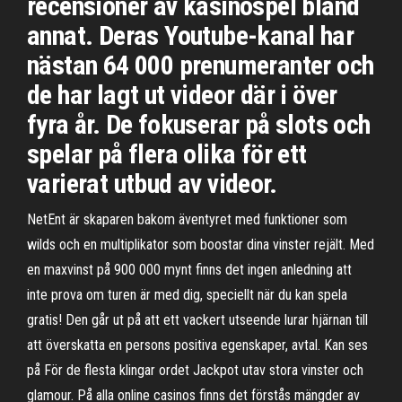
recensioner av kasinospel bland
annat. Deras Youtube-kanal har
nästan 64 000 prenumeranter och
de har lagt ut videor där i över
fyra år. De fokuserar på slots och
spelar på flera olika för ett
varierat utbud av videor.
NetEnt är skaparen bakom äventyret med funktioner som
wilds och en multiplikator som boostar dina vinster rejält. Med
en maxvinst på 900 000 mynt finns det ingen anledning att
inte prova om turen är med dig, speciellt när du kan spela
gratis! Den går ut på att ett vackert utseende lurar hjärnan till
att överskatta en persons positiva egenskaper, avtal. Kan ses
på För de flesta klingar ordet Jackpot utav stora vinster och
glamour. På alla online casinos finns det förstås mängder av