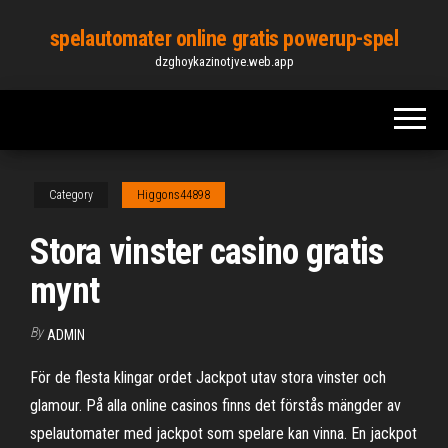
Skip
spelautomater online gratis powerup-spel
to
dzghoykazinotjve.web.app
the
content
Category
Higgons44898
Stora vinster casino gratis
mynt
By
ADMIN
För de flesta klingar ordet Jackpot utav stora vinster och
glamour. På alla online casinos finns det förstås mängder av
spelautomater med jackpot som spelare kan vinna. En jackpot