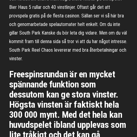
Bier Haus 5 rullar och 40 vinstlinjer. Oftast går det att
provspela gratis på de flesta casinon. Sällan ser vi så här bra
och genomarbetade spelautomater helt enkelt. Om du inte
gillar South Park Kanske du bör leta dig vidare. Men om du väl
kommit fram till denna sida så tror vi att du har något intresse.
South Park Reel Chaos levererar med bra återbetalningar och
vinster.
Freespinsrundan är en mycket
spännande funktion som
dessutom kan ge stora vinster.
Högsta vinsten är faktiskt hela
300 000 mynt. Med det hela kan
huvudspelet ibland upplevas som
lite tråkigt och det kan gå