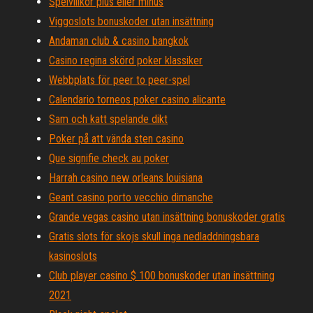
Spelvillkor plus eller minus
Viggoslots bonuskoder utan insättning
Andaman club & casino bangkok
Casino regina skörd poker klassiker
Webbplats för peer to peer-spel
Calendario torneos poker casino alicante
Sam och katt spelande dikt
Poker på att vända sten casino
Que signifie check au poker
Harrah casino new orleans louisiana
Geant casino porto vecchio dimanche
Grande vegas casino utan insättning bonuskoder gratis
Gratis slots för skojs skull inga nedladdningsbara
kasinoslots
Club player casino $ 100 bonuskoder utan insättning
2021