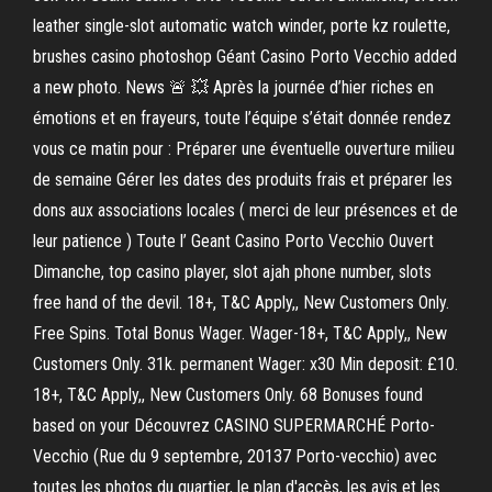
leather single-slot automatic watch winder, porte kz roulette,
brushes casino photoshop Géant Casino Porto Vecchio added
a new photo. News 🚨 💥 Après la journée d’hier riches en
émotions et en frayeurs, toute l’équipe s’était donnée rendez
vous ce matin pour : Préparer une éventuelle ouverture milieu
de semaine Gérer les dates des produits frais et préparer les
dons aux associations locales ( merci de leur présences et de
leur patience ) Toute l’ Geant Casino Porto Vecchio Ouvert
Dimanche, top casino player, slot ajah phone number, slots
free hand of the devil. 18+, T&C Apply,, New Customers Only.
Free Spins. Total Bonus Wager. Wager-18+, T&C Apply,, New
Customers Only. 31k. permanent Wager: x30 Min deposit: £10.
18+, T&C Apply,, New Customers Only. 68 Bonuses found
based on your Découvrez CASINO SUPERMARCHÉ Porto-
Vecchio (Rue du 9 septembre, 20137 Porto-vecchio) avec
toutes les photos du quartier, le plan d'accès, les avis et les