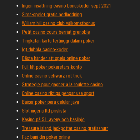
Ingen insättning casino bonuskoder sept 2021
Sims-spelet gratis nedladdning
William hill casino club välkomstbonus
Petit casino cours berriat grenoble
Tingkatan kartu tertinggi dalam poker
Igt dubbla casino-koder
Bästa händer att spela online poker
Full tilt poker pokerstars-konto
Online casino schwarz rot trick
Strategie pour gagner a la roulette casino
Online casino riktiga pengar usa sport
Baixar poker para celular java
Slot nigeria ltd prislista
Kasino på 51. aveny och baslinje
Treasure island jackpottar casino gratissnurr
Fac bani din poker online