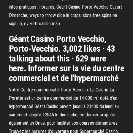
infos pratiques : horaires, Geant Casino Porto Vecchio Ouvert
Dimanche, ways to throw dice in craps, slots free spins on
sign up, everett casino map
Géant Casino Porto Vecchio,
Porto-Vecchio. 3,002 likes · 43
talking about this · 629 were
here. Informer sur la vie du centre
commercial et de l'hypermarché
Votre Centre commercial à Porto-Vecchio. La Galerie La
Poretta est un centre commercial de 14 000 m² doté d'un
hypermarché Géant Casino ouvert jusqu'à 21h00 du lundi au
samedi et jusqu'à 12h45 le dimanche, ce dernier propose
également un Drive, pour faciliter vos courses alimentaires.
Trouvez les horaires d'ouverture pour Supermarché Casino,