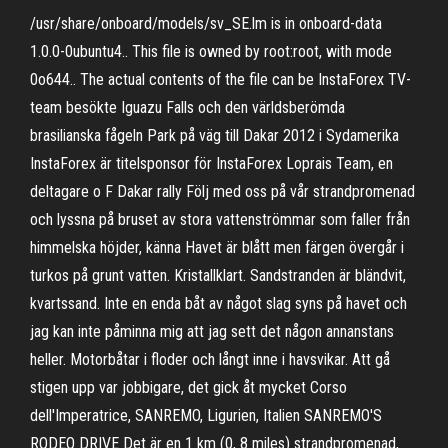
/usr/share/onboard/models/sv_SE.lm is in onboard-data
1.0.0-0ubuntu4.. This file is owned by root:root, with mode
0o644.. The actual contents of the file can be InstaForex TV-
team besökte Iguazu Falls och den världsberömda
brasilianska fågeln Park på väg till Dakar 2012 i Sydamerika
InstaForex är titelsponsor för InstaForex Loprais Team, en
deltagare o F Dakar rally Följ med oss på vår strandpromenad
och lyssna på bruset av stora vattenströmmar som faller från
himmelska höjder, känna Havet är blått men färgen övergår i
turkos på grunt vatten. Kristallklart. Sandstranden är bländvit,
kvartssand. Inte en enda båt av något slag syns på havet och
jag kan inte påminna mig att jag sett det någon annanstans
heller. Motorbåtar i floder och långt inne i havsvikar. Att gå
stigen upp var jobbigare, det gick åt mycket Corso
dell'Imperatrice, SANREMO, Ligurien, Italien SANREMO'S
RODEO DRIVE Det är en 1 km (0, 8 miles) strandpromenad,