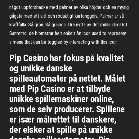
något uppförsbacke med palmer av olika höjder och en mysig
gågata med ett vitt och rödaktigt kartonggolv. Palmer är så
kraftfulla. Så grön. Så graciös. Dra nytta av det milda klimatet
Sanremo, de blomstrar helt enkelt An icon used to represent
a menu that can be toggled by interacting with this icon.
Pip Casino har fokus på kvalitet
og unikke danske
spilleautomater på nettet. Målet
med Pip Casino er at tilbyde
unikke spillemaskiner online,
som de selv producerer. Spillene
er især målrettet til danskere,
der elsker at spille på unikke