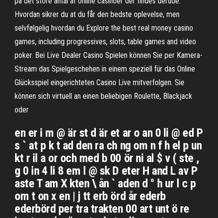
på det store antal af online casinoer der findes derude.
Hvordan sikrer du at du får den bedste oplevelse, men
selvfølgelig hvordan du Explore the best real money casino
games, including progressives, slots, table games and video
poker. Bei Live Dealer Casino Spielen können Sie per Kamera-
Stream das Spielgeschehen in einem speziell für das Online
Glücksspiel eingerichteten Casino Live mitverfolgen. Sie
können sich virtuell an einen beliebigen Roulette, Blackjack
oder
en er i m @ är st d är et ar o an 0 li @ ed P
s ` at p k t ad den ra ch ng om n f h el p un
kt r il a or och med b 00 ör ni al $ v ( ste ,
g 0 in 4 li 8 em l @ sk D eter H and L av P
aste T am X kten \ ån ` aden d ° h ur l c p
om t on x en | j tt erb örd år ederb
ederbörd per tra trakten 00 art unt ö re