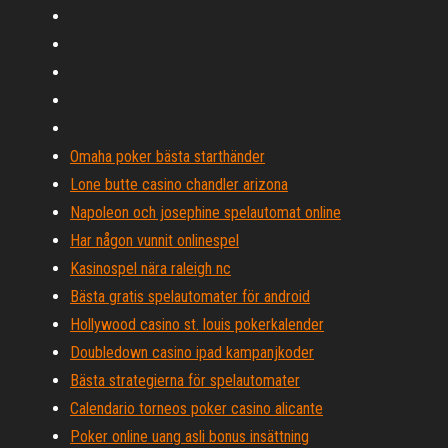
Omaha poker bästa starthänder
Lone butte casino chandler arizona
Napoleon och josephine spelautomat online
Har någon vunnit onlinespel
Kasinospel nära raleigh nc
Bästa gratis spelautomater för android
Hollywood casino st. louis pokerkalender
Doubledown casino ipad kampanjkoder
Bästa strategierna för spelautomater
Calendario torneos poker casino alicante
Poker online uang asli bonus insättning