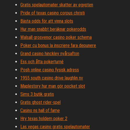
Gratis spelautomater skatter av egypten
Pride of texas casino corpus christi
Bästa odds för att vinna slots
Hur man snabbt beräknar pokerodds
Walsall grosvenor casino poker schema
Poker cu bonus la inscriere fara depunere
Grand casino hinckley nyårsafton
Ess och åtta pokerturné
Posh online casino fysisk adress
1955 south casino drive laughlin nv
Maplestory hur man gör pocket slot
Sims 3 butik gratis
Gratis ghost rider-spel
Casino ns hall of fame
Hry texas holdem poker 2
Las vegas casino gratis spelautomater