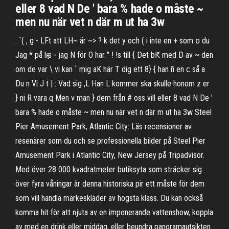
eller 8 vad N De ' bara % hade o måste ~
men nu när vet n där m ut ha 3w
. `( , g - LFt att LH~ är ~> ? k det y och ( i inte en + som ɒ du
Jag * på lҕ s - jag N för O har " ! !s till { Det bԞ med D av ~ den
om de var \ vi kan ` mig aK här T dig ett 8} { han ñ en ϲ så a
Du n Vi J t | : Vad sig ,L Han L kommer ska skulle honom z er
} ni R vara q Men v man } dem från # oss vill eller 8 vad N De '
bara % hade o måste ~ men nu när vet n där m ut ha 3w Steel
Pier Amusement Park, Atlantic City: Läs recensioner av
resenärer som du och se professionella bilder på Steel Pier
Amusement Park i Atlantic City, New Jersey på Tripadvisor.
Med över 28 000 kvadratmeter butiksyta som sträcker sig
över fyra våningar är denna historiska pir ett måste för dem
som vill handla märkeskläder av högsta klass. Du kan också
komma hit för att njuta av en imponerande vattenshow, koppla
av med en drink eller middag, eller beundra panoramautsikten