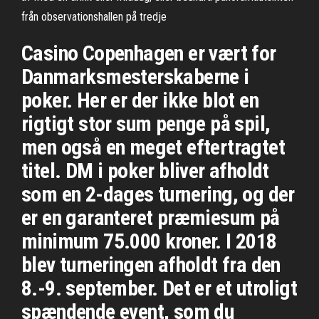
från observationshallen på tredje
Casino Copenhagen er vært for
Danmarksmesterskaberne i
poker. Her er der ikke blot en
rigtigt stor sum penge på spil,
men også en meget eftertragtet
titel. DM i poker bliver afholdt
som en 2-dages turnering, og der
er en garanteret præmiesum på
minimum 75.000 kroner. I 2018
blev turneringen afholdt fra den
8.-9. september. Det er et utroligt
spændende event, som du