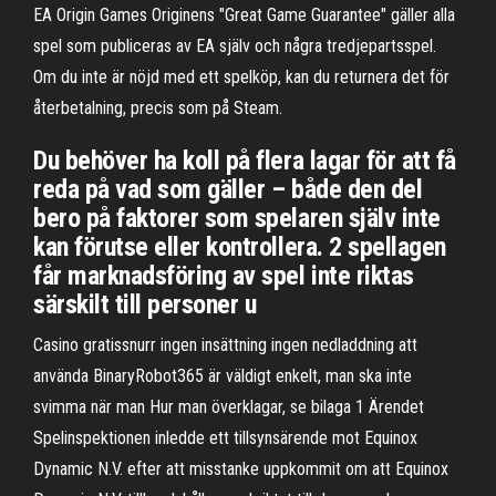
EA Origin Games Originens "Great Game Guarantee" gäller alla
spel som publiceras av EA själv och några tredjepartsspel.
Om du inte är nöjd med ett spelköp, kan du returnera det för
återbetalning, precis som på Steam.
Du behöver ha koll på flera lagar för att få
reda på vad som gäller – både den del
bero på faktorer som spelaren själv inte
kan förutse eller kontrollera. 2 spellagen
får marknadsföring av spel inte riktas
särskilt till personer u
Casino gratissnurr ingen insättning ingen nedladdning att
använda BinaryRobot365 är väldigt enkelt, man ska inte
svimma när man Hur man överklagar, se bilaga 1 Ärendet
Spelinspektionen inledde ett tillsynsärende mot Equinox
Dynamic N.V. efter att misstanke uppkommit om att Equinox