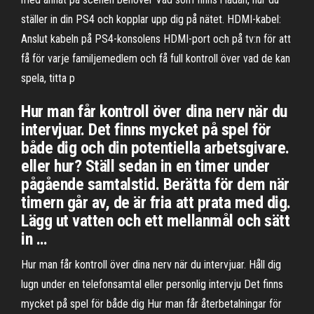
ställer in din PS4 och kopplar upp dig på nätet. HDMI-kabel:
Anslut kabeln på PS4-konsolens HDMI-port och på tv:n för att
få för varje familjemedlem och få full kontroll över vad de kan
spela, titta p
Hur man får kontroll över dina nerv när du
intervjuar. Det finns mycket på spel för
både dig och din potentiella arbetsgivare.
eller hur? Ställ sedan in en timer under
pågående samtalstid. Berätta för dem när
timern går av, de är fria att prata med dig.
Lägg ut vatten och ett mellanmål och sätt
in …
Hur man får kontroll över dina nerv när du intervjuar. Håll dig
lugn under en telefonsamtal eller personlig intervju Det finns
mycket på spel för både dig Hur man får återbetalningar för