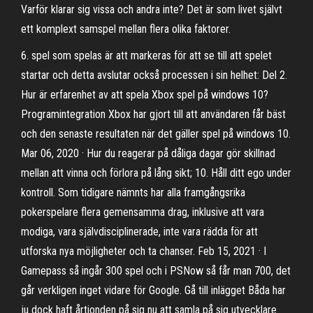
Varför klarar sig vissa och andra inte? Det är som livet självt
ett komplext samspel mellan flera olika faktorer.
6. spel som spelas är att markeras för att se till att spelet
startar och detta avslutar också processen i sin helhet: Del 2.
Hur är erfarenhet av att spela Xbox spel på windows 10?
Programintegration Xbox har gjort till att användaren får bäst
och den senaste resultaten när det gäller spel på windows 10.
Mar 06, 2020 · Hur du reagerar på dåliga dagar gör skillnad
mellan att vinna och förlora på lång sikt; 10. Håll ditt ego under
kontroll. Som tidigare nämnts har alla framgångsrika
pokerspelare flera gemensamma drag, inklusive att vara
modiga, vara självdisciplinerade, inte vara rädda för att
utforska nya möjligheter och ta chanser. Feb 15, 2021 · I
Gamepass så ingår 300 spel och i PSNow så får man 700, det
går verkligen inget vidare för Google. Gå till inlägget Båda har
ju dock haft årtionden på sig nu att samla på sig utvecklare