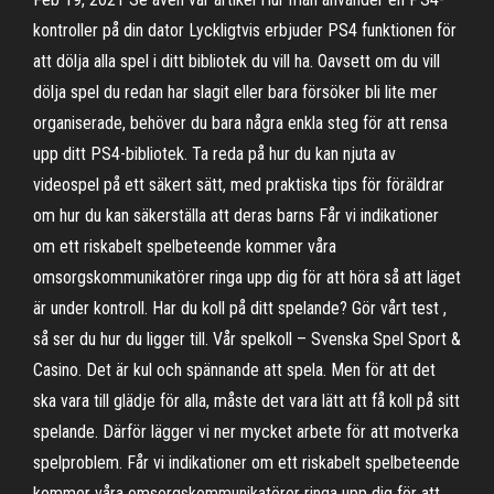
kontroller på din dator Lyckligtvis erbjuder PS4 funktionen för
att dölja alla spel i ditt bibliotek du vill ha. Oavsett om du vill
dölja spel du redan har slagit eller bara försöker bli lite mer
organiserade, behöver du bara några enkla steg för att rensa
upp ditt PS4-bibliotek. Ta reda på hur du kan njuta av
videospel på ett säkert sätt, med praktiska tips för föräldrar
om hur du kan säkerställa att deras barns Får vi indikationer
om ett riskabelt spelbeteende kommer våra
omsorgskommunikatörer ringa upp dig för att höra så att läget
är under kontroll. Har du koll på ditt spelande? Gör vårt test ,
så ser du hur du ligger till. Vår spelkoll – Svenska Spel Sport &
Casino. Det är kul och spännande att spela. Men för att det
ska vara till glädje för alla, måste det vara lätt att få koll på sitt
spelande. Därför lägger vi ner mycket arbete för att motverka
spelproblem. Får vi indikationer om ett riskabelt spelbeteende
kommer våra omsorgskommunikatörer ringa upp dig för att