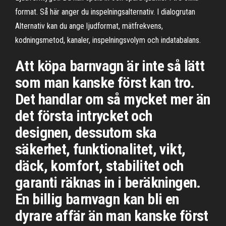
format. Så här anger du inspelningsalternativ. I dialogrutan
Alternativ kan du ange ljudformat, mätfrekvens,
kodningsmetod, kanaler, inspelningsvolym och indatabalans.
Att köpa barnvagn är inte så lätt
som man kanske först kan tro.
Det handlar om så mycket mer än
det första intrycket och
designen, dessutom ska
säkerhet, funktionalitet, vikt,
däck, komfort, stabilitet och
garanti räknas in i beräkningen.
En billig barnvagn kan bli en
dyrare affär än man kanske först