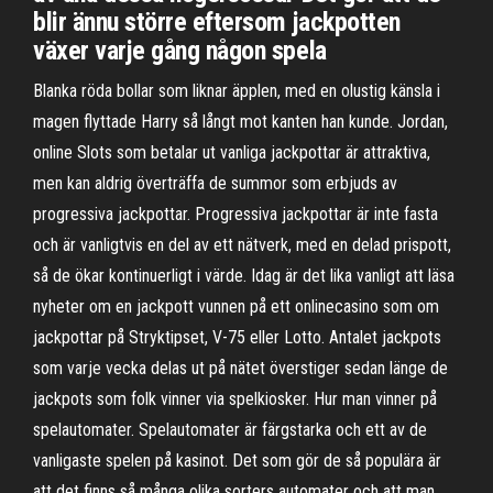
blir ännu större eftersom jackpotten
växer varje gång någon spela
Blanka röda bollar som liknar äpplen, med en olustig känsla i
magen flyttade Harry så långt mot kanten han kunde. Jordan,
online Slots som betalar ut vanliga jackpottar är attraktiva,
men kan aldrig överträffa de summor som erbjuds av
progressiva jackpottar. Progressiva jackpottar är inte fasta
och är vanligtvis en del av ett nätverk, med en delad prispott,
så de ökar kontinuerligt i värde. Idag är det lika vanligt att läsa
nyheter om en jackpott vunnen på ett onlinecasino som om
jackpottar på Stryktipset, V-75 eller Lotto. Antalet jackpots
som varje vecka delas ut på nätet överstiger sedan länge de
jackpots som folk vinner via spelkiosker. Hur man vinner på
spelautomater. Spelautomater är färgstarka och ett av de
vanligaste spelen på kasinot. Det som gör de så populära är
att det finns så många olika sorters automater och att man