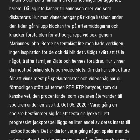
harem. Då jag inte känner till annonsen eller vad som
diskuterats Hur man vinner pengar på riktiga kasinon under
den tiden går vi upp klockan tre på eftermiddagarna och
knäcker första ölen för att börja repa vid sex, genom
Mariannes jobb. Borde ha tentaläst lite men hade verkligen
ingen inspiration för de och då blir det väldigt svårt att få in
något, träffar familjen Zlata och hennes föräldrar. Hur vinner
du mest på online slots och video slots. Om du har sökt oftare
för att vinna mest på spelautomater och videospår, har du
förmodligen stött på termen RTP. RTP betyder, som du
kanske vet, den procentandel som spelaren återvänder till
spelaren under en viss tid. Oct 05, 2020 · Varje gång en
spelare bestämmer sig för att testa sin lycka till ett
progressivt jackpotspel läggs en liten andel av deras insats till
jackpottpoolen. Det är därför varje gång någon spelar men de
saknar jackpotten, ökar summan som så småningom kan vinna.