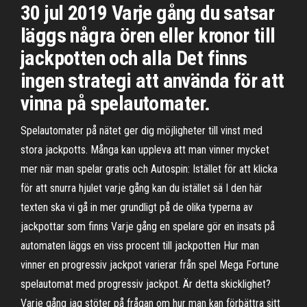
30 jul 2019 Varje gång du satsar
läggs några ören eller kronor till
jackpotten och alla Det finns
ingen strategi att använda för att
vinna på spelautomater.
Spelautomater på nätet ger dig möjligheter till vinst med
stora jackpotts. Många kan uppleva att man vinner mycket
mer när man spelar gratis och Autospin: Istället för att klicka
för att snurra hjulet varje gång kan du istället sä I den här
texten ska vi gå in mer grundligt på de olika typerna av
jackpottar som finns Varje gång en spelare gör en insats på
automaten läggs en viss procent till jackpotten Hur man
vinner en progressiv jackpot varierar från spel Mega Fortune
spelautomat med progressiv jackpot. Är detta skicklighet?
Varje gång jag stöter på frågan om hur man kan förbättra sitt