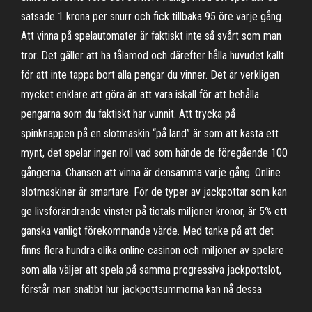
satsade 1 krona per snurr och fick tillbaka 95 öre varje gång.
Att vinna på spelautomater är faktiskt inte så svårt som man
tror. Det gäller att ha tålamod och därefter hålla huvudet kallt
för att inte tappa bort alla pengar du vinner. Det är verkligen
mycket enklare att göra än att vara iskall för att behålla
pengarna som du faktiskt har vunnit. Att trycka på
spinknappen på en slotmaskin “på land” är som att kasta ett
mynt, det spelar ingen roll vad som hände de föregående 100
gångerna. Chansen att vinna är densamma varje gång. Online
slotmaskiner är smartare. För de typer av jackpottar som kan
ge livsförändrande vinster på tiotals miljoner kronor, är 5% ett
ganska vanligt förekommande värde. Med tanke på att det
finns flera hundra olika online casinon och miljoner av spelare
som alla väljer att spela på samma progressiva jackpottslot,
förstår man snabbt hur jackpottsummorna kan nå dessa